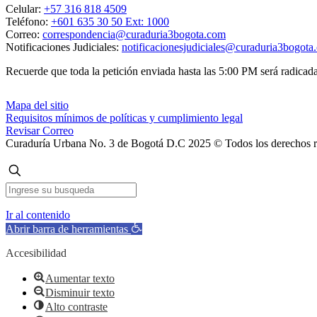
Celular:
+57 316 818 4509
Teléfono:
+601 635 30 50 Ext: 1000
Correo:
correspondencia@curaduria3bogota.com
Notificaciones Judiciales:
notificacionesjudiciales@curaduria3bogota
Recuerde que toda la petición enviada hasta las 5:00 PM será radicada 
Mapa del sitio
Requisitos mínimos de políticas y cumplimiento legal
Revisar Correo
Curaduría Urbana No. 3 de Bogotá D.C 2025 © Todos los derechos 
Ir al contenido
Abrir barra de herramientas
Accesibilidad
Aumentar texto
Disminuir texto
Alto contraste