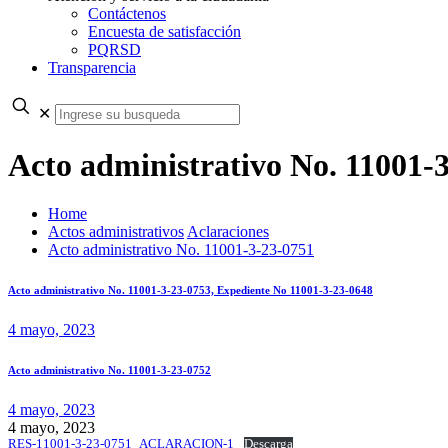
Contáctenos
Encuesta de satisfacción
PQRSD
Transparencia
✕
Acto administrativo No. 11001-
Home
Actos administrativos
Aclaraciones
Acto administrativo No. 11001-3-23-0751
Acto administrativo No. 11001-3-23-0753, Expediente No 11001-3-23-0648
4 mayo, 2023
Acto administrativo No. 11001-3-23-0752
4 mayo, 2023
4 mayo, 2023
RES-11001-3-23-0751_ACLARACION-1
Descarga