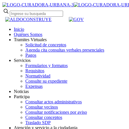
Inicio
Quiénes Somos
Tramites Virtuales
Solicitud de conceptos
Agenda cita consultas verbales presenciales
Pagos
Servicios
Formularios y formatos
Requisitos
Normatividad
Consulte su expediente
Expensas
Noticias
Participa
Consultar actos administrativos
Consultar vecinos
Consultar notificaciones por aviso
Consultar conceptos
Traslado SDP
Atención y servicio a la ciudadania