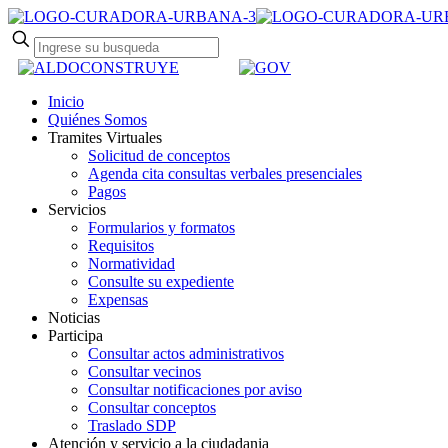
Inicio
Quiénes Somos
Tramites Virtuales
Solicitud de conceptos
Agenda cita consultas verbales presenciales
Pagos
Servicios
Formularios y formatos
Requisitos
Normatividad
Consulte su expediente
Expensas
Noticias
Participa
Consultar actos administrativos
Consultar vecinos
Consultar notificaciones por aviso
Consultar conceptos
Traslado SDP
Atención y servicio a la ciudadania