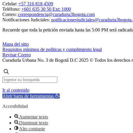
Celular:
+57 316 818 4509
Teléfono:
+601 635 30 50 Ext: 1000
Correo:
correspondencia@curaduria3bogota.com
Notificaciones Judiciales:
notificacionesjudiciales@curaduria3bogota
Recuerde que toda la petición enviada hasta las 5:00 PM será radicada 
Mapa del sitio
Requisitos mínimos de políticas y cumplimiento legal
Revisar Correo
Curaduría Urbana No. 3 de Bogotá D.C 2025 © Todos los derechos 
Ir al contenido
Abrir barra de herramientas
Accesibilidad
Aumentar texto
Disminuir texto
Alto contraste