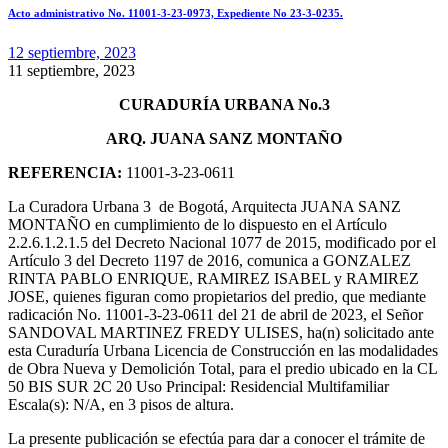
Acto administrativo No. 11001-3-23-0973, Expediente No 23-3-0235.
12 septiembre, 2023
11 septiembre, 2023
CURADURÍA URBANA No.3
ARQ. JUANA SANZ MONTAÑO
REFERENCIA:
11001-3-23-0611
La Curadora Urbana 3 de Bogotá, Arquitecta JUANA SANZ
MONTAÑO en cumplimiento de lo dispuesto en el Artículo
2.2.6.1.2.1.5 del Decreto Nacional 1077 de 2015, modificado por el
Artículo 3 del Decreto 1197 de 2016, comunica a GONZALEZ
RINTA PABLO ENRIQUE, RAMIREZ ISABEL y RAMIREZ
JOSE, quienes figuran como propietarios del predio, que mediante
radicación No. 11001-3-23-0611 del 21 de abril de 2023, el Señor
SANDOVAL MARTINEZ FREDY ULISES, ha(n) solicitado ante
esta Curaduría Urbana Licencia de Construcción en las modalidades
de Obra Nueva y Demolición Total, para el predio ubicado en la CL
50 BIS SUR 2C 20 Uso Principal: Residencial Multifamiliar
Escala(s): N/A, en 3 pisos de altura.
La presente publicación se efectúa para dar a conocer el trámite de