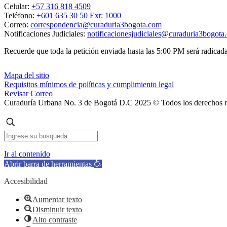
Celular:
+57 316 818 4509
Teléfono:
+601 635 30 50 Ext: 1000
Correo:
correspondencia@curaduria3bogota.com
Notificaciones Judiciales:
notificacionesjudiciales@curaduria3bogota
Recuerde que toda la petición enviada hasta las 5:00 PM será radicada 
Mapa del sitio
Requisitos mínimos de políticas y cumplimiento legal
Revisar Correo
Curaduría Urbana No. 3 de Bogotá D.C 2025 © Todos los derechos 
Ir al contenido
Abrir barra de herramientas
Accesibilidad
Aumentar texto
Disminuir texto
Alto contraste