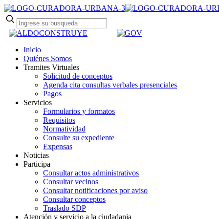
Inicio
Quiénes Somos
Tramites Virtuales
Solicitud de conceptos
Agenda cita consultas verbales presenciales
Pagos
Servicios
Formularios y formatos
Requisitos
Normatividad
Consulte su expediente
Expensas
Noticias
Participa
Consultar actos administrativos
Consultar vecinos
Consultar notificaciones por aviso
Consultar conceptos
Traslado SDP
Atención y servicio a la ciudadania