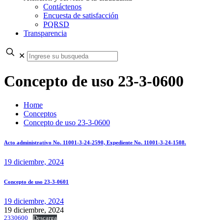
Contáctenos
Encuesta de satisfacción
PQRSD
Transparencia
✕
Concepto de uso 23-3-0600
Home
Conceptos
Concepto de uso 23-3-0600
Acto administrativo No. 11001-3-24-2590, Expediente No. 11001-3-24-1508.
19 diciembre, 2024
Concepto de uso 23-3-0601
19 diciembre, 2024
19 diciembre, 2024
2330600
Descarga