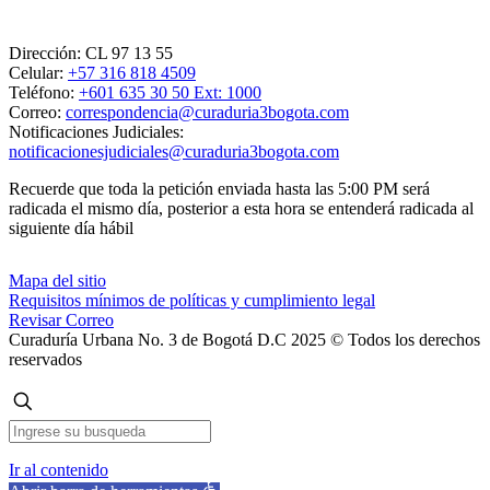
Dirección:
CL 97 13 55
Celular:
+57 316 818 4509
Teléfono:
+601 635 30 50 Ext: 1000
Correo:
correspondencia@curaduria3bogota.com
Notificaciones Judiciales:
notificacionesjudiciales@curaduria3bogota.com
Recuerde que toda la petición enviada hasta las 5:00 PM será
radicada el mismo día, posterior a esta hora se entenderá radicada al
siguiente día hábil
Mapa del sitio
Requisitos mínimos de políticas y cumplimiento legal
Revisar Correo
Curaduría Urbana No. 3 de Bogotá D.C 2025 © Todos los derechos
reservados
Ir al contenido