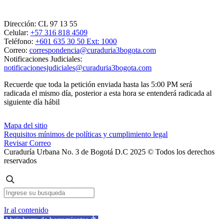
Dirección:
CL 97 13 55
Celular:
+57 316 818 4509
Teléfono:
+601 635 30 50 Ext: 1000
Correo:
correspondencia@curaduria3bogota.com
Notificaciones Judiciales:
notificacionesjudiciales@curaduria3bogota.com
Recuerde que toda la petición enviada hasta las 5:00 PM será
radicada el mismo día, posterior a esta hora se entenderá radicada al
siguiente día hábil
Mapa del sitio
Requisitos mínimos de políticas y cumplimiento legal
Revisar Correo
Curaduría Urbana No. 3 de Bogotá D.C 2025 © Todos los derechos
reservados
Ir al contenido